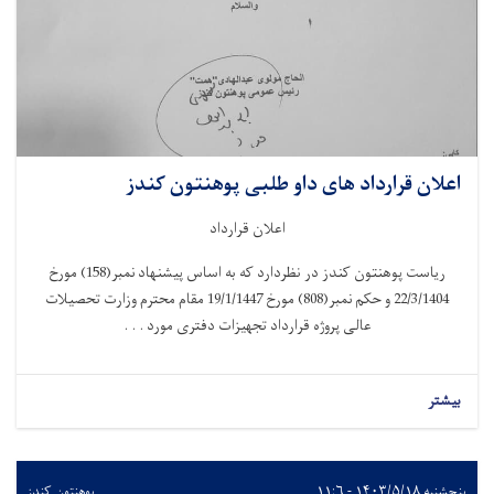
اعلان قرارداد های داو طلبی پوهنتون کندز
اعلان قرارداد
ریاست پوهنتون کندز در نظردارد که به اساس پیشنهاد نمبر(158) مورخ
22/3/1404 و حکم نمبر(808) مورخ 19/1/1447 مقام محترم وزارت تحصیلات
عالی پروژه قرارداد تجهیزات دفتری مورد . . .
بیشتر
پنجشنبه ۱۴۰۳/۵/۱۸ - ۱۱:۶
پوهنتون کندز