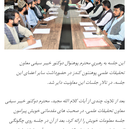
این جلسه به رهبري محترم پوهنوال دوکتور خیبر سیفی معاون
تحقیقات علمي پوهنتون کندز
در
حضورداشت سایر اعضای این
جلسه
،
در تالار جلسات این معاونیت دایر
شد
.
بعد از تلاوت چند
ی از
آیات کلام الله مجید، محترم دوکتور خیبر سیفی
معاون تحقیقات علمی
،
در صحبت های مقدماتی خویش پیرامون
جلسه معلومات خویش را ارائه کرد، بعد از آن
در جلسه
روی
چگونگی