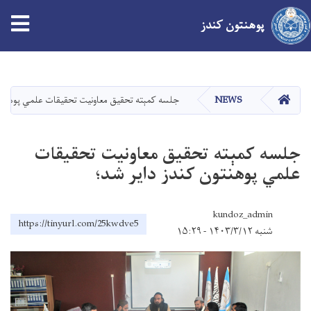
پوهنتون کندز
Skip
to
main
صفحه اصلی
NEWS
جلسه کمېته تحقیق معاونیت تحقیقات علمي پوهنتو
content
جلسه کمېته تحقیق معاونیت تحقیقات
علمي پوهنتون کندز دایر شد؛
kundoz_admin
https://tinyurl.com/25kwdve5
شنبه ۱۴۰۳/۳/۱۲ - ۱۵:۲۹