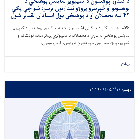
د کندوز پوهنتون د کمپیوټر ساینس پوهنځي د
نوښتونو او څېړنیزو پروژو نندارتون ترسره شو چې پکې
۴۲ تنه محصلان او د پوهنځي ټول استادان تقدیر شول
د1405 هـ .ش کال د چنګاښ 24 مه، چهارشنبه، د کندوز پوهنتون د کمپیوټر
ساینس پوهنځي له لوري د محصلانو د کمپیوټري پروګرامونو، نوښتونو او
څېړنیزو پروژو نندارتون د پوهنتون د رئیس، الحاج مولوي. . .
بیشتر
دوشنبه ۱۴۰۵/۱/۱۷ - ۱۳:۱۶