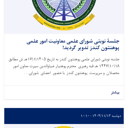
جلسۀ نوبتی شورای علمی معاونیت امور علمی
پوهنتون کندز تدویر گردید!
جلسه نوبتی شورای علمی پوهنتون کندز به تاریخ ۱۴۰۵\۱\۱۷هـ ش مطابق
۱۸\۱۰\۱۴۴۷ هـ قبه رهبری محترم پوهنیار ضیاوالدین سیرت معاون امور
محصلان و سرپرست پوهنتون کندز با حضور اعضای شورای. . .
بیشتر
دوشنبه ۱۴۰۴/۱۱/۱۳ - ۱۰:۱۰