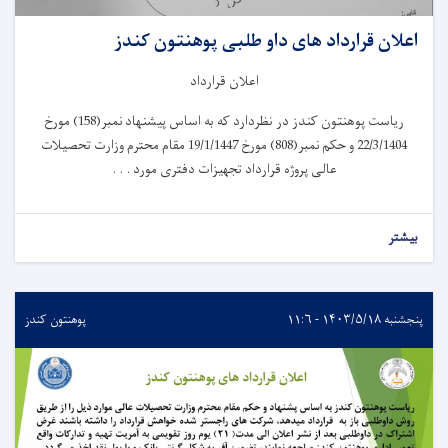
اعلان قرارداد های داو طلبی پوهنتون کندز
اعلان قرارداد
ریاست پوهنتون کندز در نظردارد که به اساس پیشنهاد نمبر(158) مورخ
22/3/1404 و حکم نمبر(808) مورخ 19/1/1447 مقام محترم وزارت تحصیلات
عالی پروژه قرارداد تجهیزات دفتری مورد . . .
بیشتر
پنجشنبه ۱۴۰۳/۵/۱۸ - ۱۱:۶
پوهنتون کندز