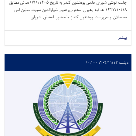
جلسه نوبتی شورای علمی پوهنتون کندز به تاریخ ۱۴۰۵\۱\۱۷هـ ش مطابق
۱۸\۱۰\۱۴۴۷ هـ قبه رهبری محترم پوهنیار ضیاوالدین سیرت معاون امور
محصلان و سرپرست پوهنتون کندز با حضور اعضای شورای. . .
بیشتر
دوشنبه ۱۴۰۴/۱۱/۱۳ - ۱۰:۱۰