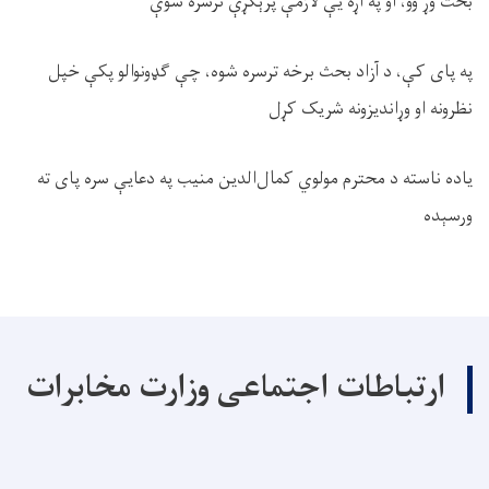
بحث وړ وو، او په اړه یې لازمې پرېکړې ترسره شوې
په پای کې، د آزاد بحث برخه ترسره شوه، چې ګډونوالو پکې خپل
نظرونه او وړاندیزونه شریک کړل
یاده ناسته د محترم مولوي کمال‌الدین منیب په دعایې سره پای ته
ورسېده
ارتباطات اجتماعی وزارت مخابرات