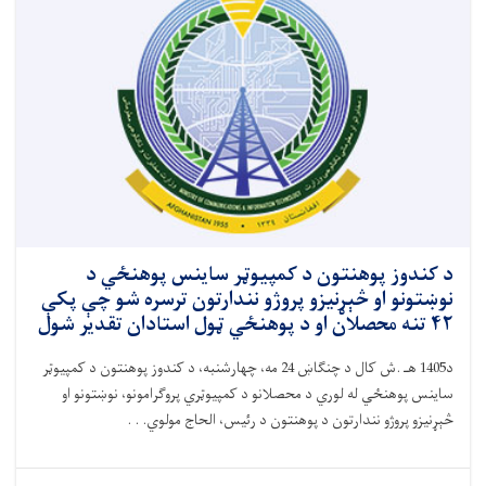
د کندوز پوهنتون د کمپیوټر ساینس پوهنځي د
نوښتونو او څېړنیزو پروژو نندارتون ترسره شو چې پکې
۴۲ تنه محصلان او د پوهنځي ټول استادان تقدیر شول
د1405 هـ .ش کال د چنګاښ 24 مه، چهارشنبه، د کندوز پوهنتون د کمپیوټر
ساینس پوهنځي له لوري د محصلانو د کمپیوټري پروګرامونو، نوښتونو او
څېړنیزو پروژو نندارتون د پوهنتون د رئیس، الحاج مولوي. . .