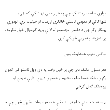
مولوي صاحب زیاته کړه چې په هر رسمي نهاد کې کمېټې،
شوراګانې او عمومي ناستې ځانګړی ارزښت او حیثیت لري. نوموړي
ټینګار وکړ چې د دغسې مجلسونو له لارې باید ګډونوال خپل نظرونه،
وړاندیزونه او تجربې شریکې کړي
.
ښاغلي منیب همدارنګه وویل
«
هر مسؤل مکلف دی چې پر خپل وخت په دې ډول ناستو کې ګډون
وکړي، ځکه همدا نظم، مشوره او همغږي د یوې ادارې د ودې او
پرمختګ لامل ګرځي
وروسته، د ناستې د اجنډا له مخې هغه موضوعات وڅېړل شول چې د