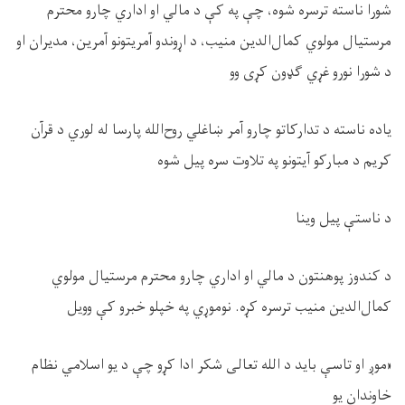
شورا ناسته ترسره شوه، چې په کې د مالي او اداري چارو محترم
مرستیال مولوي کمال‌الدین منیب، د اړوندو آمریتونو آمرین، مدیران او
د شورا نورو غړي ګډون کړی وو
یاده ناسته د تدارکاتو چارو آمر ښاغلي روح‌الله پارسا له لوري د قرآن
کریم د مبارکو آیتونو په تلاوت سره پيل شوه
د ناستې پيل وینا
د کندوز پوهنتون د مالي او اداري چارو محترم مرستیال مولوي
کمال‌الدین منیب ترسره کړه. نوموړي په خپلو خبرو کې وویل
«
موږ او تاسې باید د الله تعالی شکر ادا کړو چې د یو اسلامي نظام
خاوندان یو