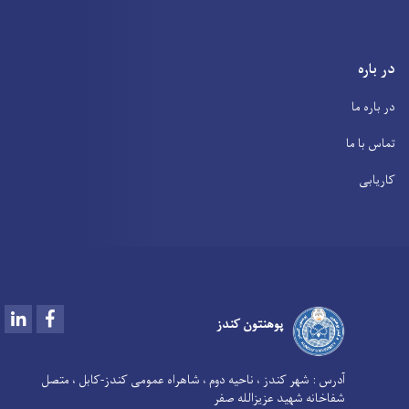
در باره
در باره ما
تماس با ما
کاریابی
LinkedIn
Facebook
پوهنتون کندز
آدرس :
شهر کندز ، ناحیه دوم ، شاهراه عمومی کندز-کابل ، متصل
شفاخانه شهید عزیزالله صفر