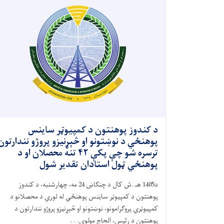
د کندوز پوهنتون د کمپیوټر ساینس
پوهنځي د نوښتونو او څېړنیزو پروژو نندارتون
ترسره شو چې پکې ۴۲ تنه محصلان او د
پوهنځي ټول استادان تقدیر شول
د1405 هـ .ش کال د چنګاښ 24 مه، چهارشنبه، د کندوز
پوهنتون د کمپیوټر ساینس پوهنځي له لوري د محصلانو د
کمپیوټري پروګرامونو، نوښتونو او څېړنیزو پروژو نندارتون د
پوهنتون د رئیس، الحاج مولوي. . .