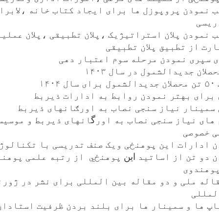
 نمودن پروپوزل ها برای ایجاد کتاب خانه ،لابرا
ریسی
 نمودن پلان استراتیژیک ،پلان تطبیقی ،پلان عملیات
رت از تطبیق پلان تطبیقی
ی سپری نمودن مرحله سوم اعتبار دهی
۱۴۰
برای بهتر نمودن روابط به ادارات ذیربط
سمینار نیاز سنجی نصاب به اورګانهای ذیربط
های نیاز سنجی نصاب به اور
گ
انهای ذیربط و موسیس
ی خصوصی
 ادارات این پوهنځی ویک صنف تدریسی با تکنالوژ
 دو تن از اساتید
این
پوهنځي از رتبه علمی پوهنم
پوهندوی
اله ملی و دو مقاله بین المللی برای نشر در ژورن
لمللی
پ ها و سمینار ها برای بلند بردن ظرفیت استادان
می