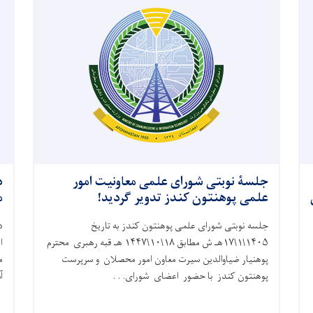
جلسۀ نوبتی شورای علمی معاونیت امور
د
علمی پوهنتون کندز تدویر گردید!
م
جلسه نوبتی شورای علمی پوهنتون کندز به تاریخ
د
۱۴۰۵\۱\۱۷هـ ش مطابق ۱۸\۱۰\۱۴۴۷ هـ قبه رهبری محترم
ا
پوهنیار ضیاوالدین سیرت معاون امور محصلان و سرپرست
م
پوهنتون کندز با حضور اعضای شورای. . .
آ