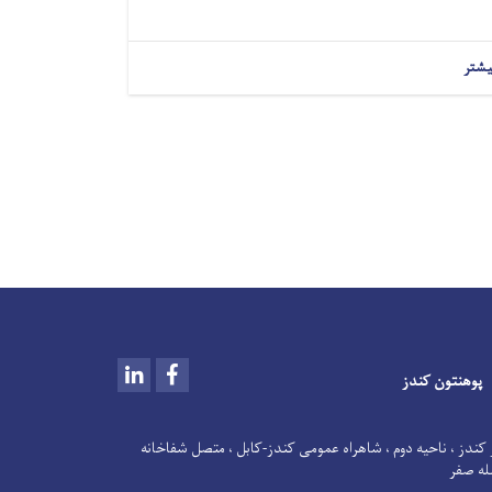
یشتر
LinkedIn
Facebook
پوهنتون کندز
کندز ، ناحیه دوم ، شاهراه عمومی کندز-کابل ، متصل شفاخانه
له صفر