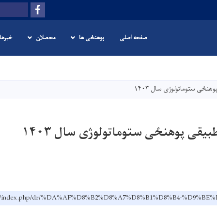
Facebook
Search
صفحه اصلی
پوهنځی ها
محصلان
خبرها
Skip
to
main
هنځی ستوماتولوژی سال ۱۴۰۳
content
یقی پوهنځی ستوماتولوژی سال ۱۴۰۳
.edu.af/index.php/dr/%DA%AF%D8%B2%D8%A7%D8%B1%D8%B