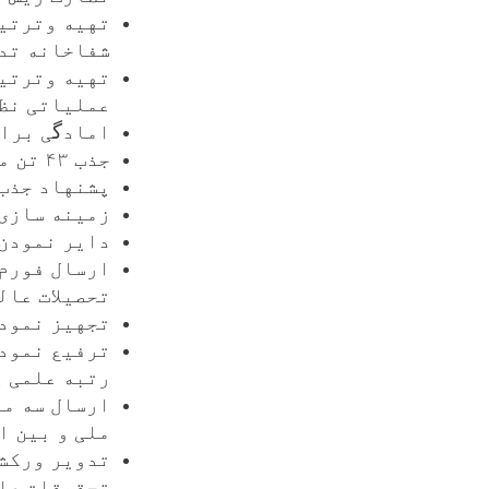
تهیه وترتیب
شفاخانه تد
تهیه وترتیب
عملیاتی نظا
اماد
گ
ی برا
جذب ۴۳ تن محصلان جدیدالشمول در سال ۱۴۰۳
پشنهاد جذب ۵۰ تن محصلان جدیدالشمول برای سال ۴
زمینه سازی 
دایر نمودن 
ارسال فورم 
تحصیلات عال
تجهیز نمودن
ترفیع نمودن
رتبه علمی 
ارسال سه مق
ملی و بین ا
تدویر ورکشا
تحقیقات عل