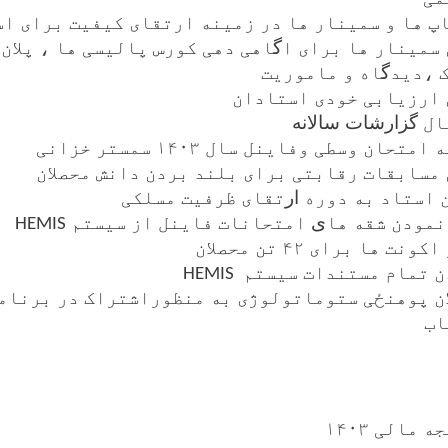
 ها و سمینار ها در زمینه ارتقای کیفیت برای ا
سمینار ها برای ا
گ
اهی دهی کورس پالیسی ها ، پلان
 ،دید
گ
اه و ماموریت
 ارزیابی خودی استادان
ال
گزارشات سالانه
حان وسطی وفاینل سال ۱۴۰۳ سمستر خزانی
مسابقات رقابتی برای بلند بردن دانش محصلان
 استاد به دوره
ار
تقای ظرفیت مسلکی
 نمودن شقه ها
ی
امتحانات فاینل از سیستم
HEMIS
 ها برای ۴۲ تن محصلان
ن تمام مستندات سیستم
HEMIS
ن پوهنځی ستوماتولوژی به منظوراشتراک در برنام
اب
مالی ۱۴۰۳