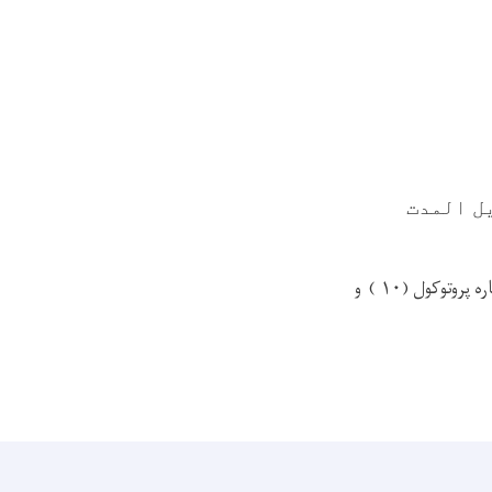
ل المدت
پلان استراتیژیک مورخ ۲۴/۱۱/۱۴۰۳وشماره پروتوکول (۱۰ ) و