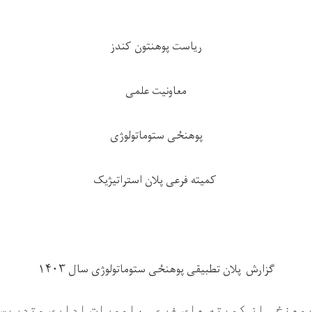
ریاست پوهنتون کندز
معاونیت علمی
پوهنځی ستوماتولوژی
کمیته فرعی پلان استراتیژیک
گ
زارش
پلان تطبیقی پوهنځی ستوماتولوژی سال ۱۴۰۳
پوهنځی از کمیته های فرعی ،امورات اداری وتدری