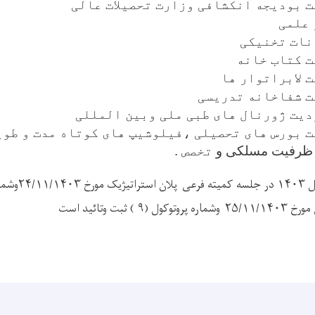
 بودیجه انکشافی وزارت تحصیلات عالی
 علمی
نات تخنیکی
ت کتاب خانه
 لابراتوار ها
ت شفاخانه تدریسی
یت ژورنال های طبی ملی وبین المللی
 بورس های تحصیلی ،فیلوشیپ های کوتاه مدت و طوی
 ظرفیت مسلکی و
تخصص
.
فرعی
 ثبت وتائید است