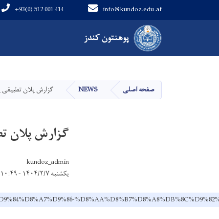
+93(0) 512 001 414
info@kundoz.edu.af
Main navigation
پوهنتون کندز
پوهنتون کندز
صفحه اصلی
NEWS
گزارش پلان تطبیقی پو
گزارش پلان تطب
kundoz_admin
یکشنبه ۱۴۰۴/۲/۷ - ۱۰:۴۹
4-%D9%BE%D9%84%D8%A7%D9%86-%D8%AA%D8%B7%D8%A8%DB%8C