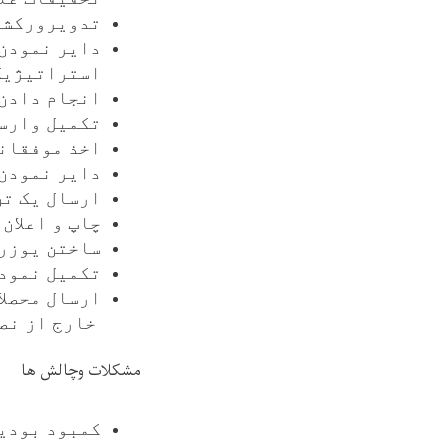
تدویرورکشاپ
دایر نمودن 
استراتیژیک
انجام دادن
تکمیل وارس
اخذ موفقانه امت
دایر نمودن 
ارسال یک تن
چاپ و اعلان
ساختن یوزر اکونت
تکمیل نمود
ارسال محصلا
خارج از نص
مشکلات وچالش ها
کمبود بودیجه 