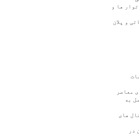
توار ها و
ی و پلان
ات
ی معاصر
ل به
ال های
 در