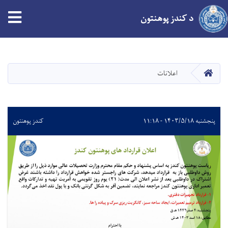
د کندز پوهنتون
اصلي
منځپانګه
دانګل
کور
اعلانات
پنجشنبه ۱۴۰۳/۵/۱۸ - ۱۱:۱۸
کندز پوهنتون