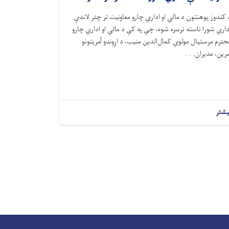
 کندوز پوهنتون د مالي او اداري چارو معاونیت تر چتر لاندې
داري شورا ناسته ترسره شوه، چې په کې د مالي او اداري چارو
حترم مرستیال مولوي کمال‌الدین منیب، د اړوندو آمریتونو
مرین، مدیران. . .
یشتر