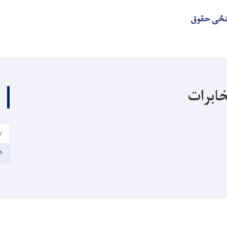
هنځی حقوق
خابرات
y
n