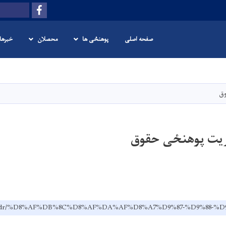
Facebook
Search
صفحه اصلی
پوهنځی ها
محصلان
خبرها
Skip
to
main
وق
content
وریت پوهنځی حقوق
edu.af/dr/%D8%AF%DB%8C%D8%AF%DA%AF%D8%A7%D9%87-%D9%