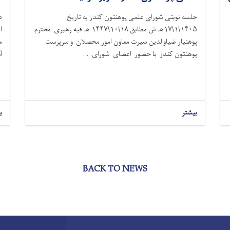
جلسه نوبتی شورای علمی پوهنتون کندز به تاریخ
د
۱۴۰۵\۱\۱۷هـ ش مطابق ۱۸\۱۰\۱۴۴۷ هـ قبه رهبری محترم
ا
پوهنیار ضیاوالدین سیرت معاون امور محصلان و سرپرست
م
پوهنتون کندز با حضور اعضای شورای. . .
آ
بیشتر
ب
BACK TO NEWS