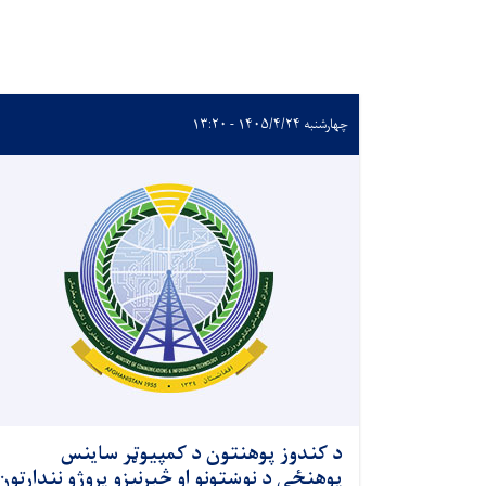
چهارشنبه ۱۴۰۵/۴/۲۴ - ۱۳:۲۰
د کندوز پوهنتون د کمپیوټر ساینس
پوهنځي د نوښتونو او څېړنیزو پروژو نندارتون