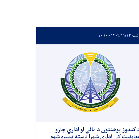
۱۴۰۴/۱۱/۱۳ - ۱۰:۱۰
 کندوز پوهنتون د مالي او اداري چارو
عاونیت کې اداري شورا ناسته ترسره شوه