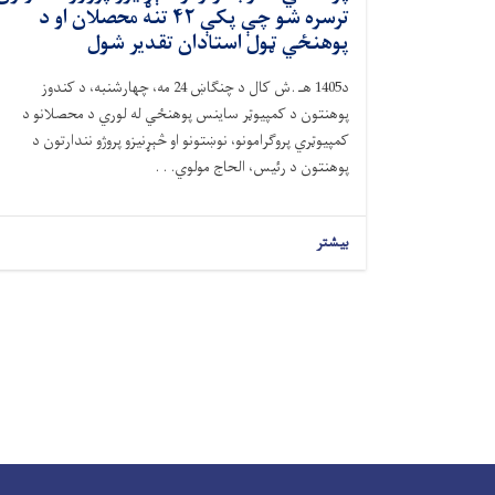
ترسره شو چې پکې ۴۲ تنه محصلان او د
پوهنځي ټول استادان تقدیر شول
د1405 هـ .ش کال د چنګاښ 24 مه، چهارشنبه، د کندوز
پوهنتون د کمپیوټر ساینس پوهنځي له لوري د محصلانو د
کمپیوټري پروګرامونو، نوښتونو او څېړنیزو پروژو نندارتون د
پوهنتون د رئیس، الحاج مولوي. . .
بیشتر