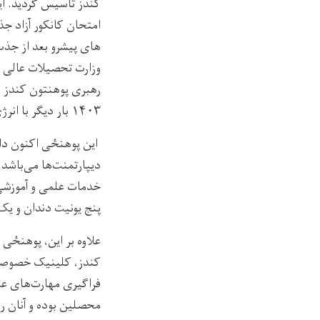
کندز
تأ
سیس گردید. این
امتحان کانکور آزاد جذ
‌های
پیشرو بعد
از جذ
وزارت تحصیلات عالی ب
رهبری پوهنتون کندز
و
۱۴۰۳
بار دیگر با انرژی
این پوهنځی اکنون دا
دیپارتمنت‌ها می‌باشد
خدمات علمی و آموزشی
پنج یونیت
دندان
و یک
علاوه بر این، پوهنځی س
کندز، کلینیک خصوصی
فراگیری مهارت‌های عمل
محصلین بوده و آنان را 