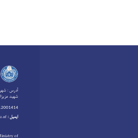
آدرس :
شهر 
شهید عزیزال
930512001414+: ش
ایمیل
:
u.af
inistry of