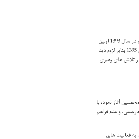
ستوماتولوژی پوهنتون کندز در سال 1392 در چوکات پوهنتون کندز تأسیس گردید و در سال 1393 اولین
دور از محصلین خویش را از طریق امتحان کانکور عمومی به تعداد 87 تن جذب نمود. در سال 1395 بنابر لزوم دید
شد. اما بعد از تلاش های رهبری
حصلین آغاز نمود، با
رعلمی، و عدم فراهم
به فعالیت‌
های