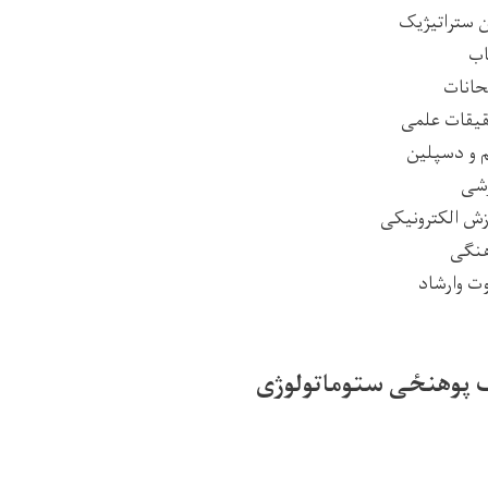
ن
ستراتیژیک
اب
حانات
قیقات علمی
 و دسپلین
زشی
زش الکترونیکی
نگی
ت وارشاد
ک پوهنځی
ستوماتولوژی