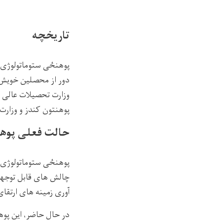
تاریخچه
پوهنځی
پوهنتون کندز و وزارت تحصیلات عال
حالت فعلی پوه
پوهنځی ستوماتولوژی 
چالش‌
های قابل توجهی
‌آوری زمینه‌
های ارتقای
در حال حاضر، این پوه