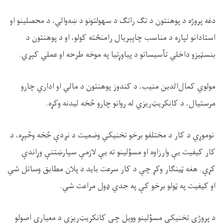
دغه پروژه د پوهنتون د تګ راتګ د سهولتونو د ښه‌والي، د محصلینو او
استادانو لپاره د مناسب چاپېریال رامنځته کولو، او د پوهنتون د
بنسټیزو داخلي تأسیساتو د پیاوړتیا په موخه طرحه او عملي کېږي
.
مولوي کمال‌الدین منیب، د کندوز پوهنتون د مالي او اداري چارو
مرستیال، د کانکریټ‌ریزي له روانو چارو څخه لیدنه وکړه
.
نوموړي د کار د مختلفو برخو تخنیکي وضعیت د نږدې څخه وڅېړه، د
کار کیفیت یې وارزاوه او مسؤلینو ته یې لازمې سپارښتنې وړاندې
کړې. هغه ټینګار وکړ چې د کار سرعت باید د پلان مطابق وساتل شي
او کیفیت په ټولو برخو کې په جدي ډول مراعت شي
.
د پروژې تخنیکي مسؤلینو وویل چې کانکریټ‌ریزي د معیاري اصولو