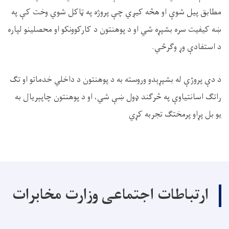
مطابق پیل شوې او هڅه کیږي چې پروژه په ټاکل شوي وخت کې په
ښه کیفیت سره بشپړه شي او د پوهنتون د کارکوونکو او محصلینو لپاره
د استفادې وړ وګرځي
.
د دې پروژې له بشپړېدو وروسته به د پوهنتون د داخلي خدماتو او تګ
راتګ اسانتیاوې په څرګند ډول ښې شي، او د پوهنتون چاپېریال به
یو بل پړاو پرمختګ تجربه کړي
ارتباطات اجتماعی وزارت مخابرات