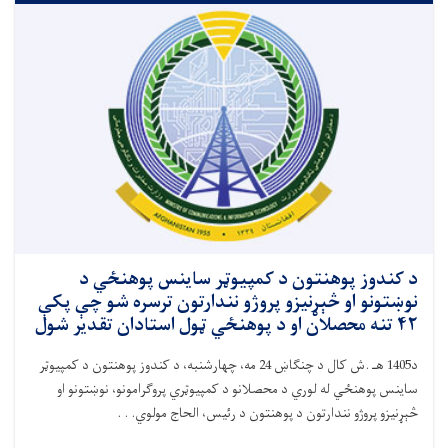
د کندوز پوهنتون د کمپیوټر ساینس پوهنځي د
نوښتونو او څېړنیزو پروژو نندارتون ترسره شو چې پکې
۴۲ تنه محصلان او د پوهنځي ټول استادان تقدیر شول
د1405 هـ .ش کال د چنګاښ 24 مه، چهارشنبه، د کندوز پوهنتون د کمپیوټر
ساینس پوهنځي له لوري د محصلانو د کمپیوټري پروګرامونو، نوښتونو او
څېړنیزو پروژو نندارتون د پوهنتون د رئیس، الحاج مولوي. . .