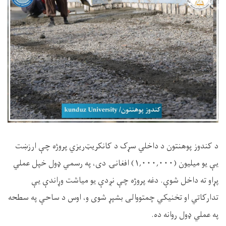
د کندوز پوهنتون د داخلي سړک د کانکریټ‌ریزي پروژه چې ارزښت
یې یو میلیون (
۱,۰۰۰,۰۰۰)
افغانۍ دی، په رسمي ډول خپل عملي
پړاو ته داخل شوې. دغه پروژه چې نږدې یو میاشت وړاندې یې
تدارکاتي او تخنیکي چمتووالی بشپړ شوی و، اوس د ساحې په سطحه
په عملي ډول روانه ده
.