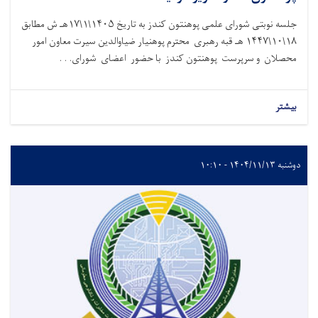
جلسه نوبتی شورای علمی پوهنتون کندز به تاریخ ۱۴۰۵\۱\۱۷هـ ش مطابق
۱۸\۱۰\۱۴۴۷ هـ قبه رهبری محترم پوهنیار ضیاوالدین سیرت معاون امور
محصلان و سرپرست پوهنتون کندز با حضور اعضای شورای. . .
بیشتر
دوشنبه ۱۴۰۴/۱۱/۱۳ - ۱۰:۱۰