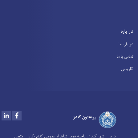
در باره
در باره ما
تماس با ما
کاریابی
LinkedIn
Facebook
پوهنتون کندز
آدرس :
شهر کندز ، ناحیه دوم ، شاهراه عمومی کندز-کابل ، متصل