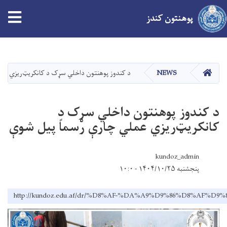
پوهنتون کندز
Skip
to
main
صفحه اصلی
NEWS
د کندوز پوهنتون داخلي سړک د کانکریټ‌ریزي عم
content
د کندوز پوهنتون داخلي سړک د
کانکریټ‌ریزي عملي چارې رسماً پیل شوې
kundoz_admin
پنجشنبه ۱۴۰۴/۱۰/۲۵ - ۱۰:۰
http://kundoz.edu.af/dr/%D8%AF-%DA%A9%D9%86%D8