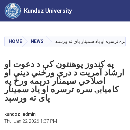
Kunduz University
Skip
to
main
سره ترسره او یاد سمینار پای ته ورسېد
NEWS
HOME
content
په کندوز پوهنتون کې د دعوت او
ارشاد آمریت د درې ورځني دیني او
اصلاحي سیمنار درېمه ورځ په
کامیابۍ سره ترسره او یاد سمینار
پای ته ورسېد
kundoz_admin
Thu, Jan 22 2026 1:37 PM