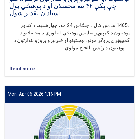
چې پکې ۴۲ تنه محصلان او د پوهنځي ټول
استادان تقدیر شول
د1405 هـ .ش کال د چنګاښ 24 مه، چهارشنبه، د کندوز
پوهنتون د کمپیوټر ساینس پوهنځي له لوري د محصلانو د
کمپیوټري پروګرامونو، نوښتونو او څېړنیزو پروژو نندارتون د
پوهنتون د رئیس، الحاج مولوي. . .
Read more
about
د
کندوز
پوهنتون
د
Mon, Apr 06 2026 1:16 PM
کمپیوټر
ساینس
پوهنځي
د
نوښتونو
او
څېړنیزو