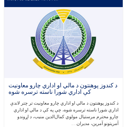
معاونیت
امور
علمی
پوهنتون
کندز
تدویر
گردید!
د کندوز پوهنتون د مالي او اداري چارو معاونیت
کې اداري شورا ناسته ترسره شوه
د کندوز پوهنتون د مالي او اداري چارو معاونیت تر چتر لاندې
اداري شورا ناسته ترسره شوه، چې په کې د مالي او اداري
چارو محترم مرستیال مولوي کمال‌الدین منیب، د اړوندو
آمریتونو آمرین، مدیران. . .