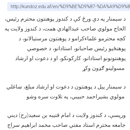
http://kundoz.edu.af/en/%D9%BE%D9%87-%DA%
د سیمنار په دې ورځ کې د کندوز پوهنتون محترم رئیس،
الحاج مولوي صاحب عبدالهادي همت، د کندوز ولایت په
کچه محترمو علماءکرامو د پوهنتون مرستیالانو، د
پوهنځیو رئیس صاحبانو، استادانو، د خصوصي
پوهنتونونو استادانو، کارکونکو، او د دعوت او ارشاد
.
مسولینو ګډون وکړ
د سیمنار پیل د پوهنتون د دعوت او ارشاد مبلغ، ښاغلي
.
مولوي بشیراحمد حبیبي، په تلاوت سره وشو
ورپسې، د کندوز ولایت د امام قتیبه بن سعید(رح) دیني
جامعه محترم استاد مفتي صاحب محمد ابراهیم سراج