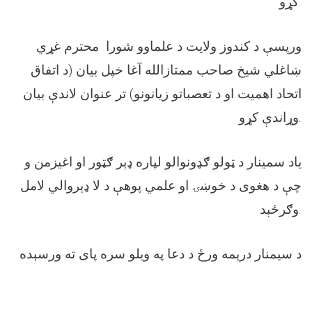
.
کړو
ورپسې د کندوز ولایت د علماوو شورا محترم غړي
ښاغلي شیخ صاحب ممتازالله آغا خپل بیان (د اتفاق
اتحاد اهمیت او د تعصباتو زیانونو) تر عنوان لاندې بیان
.
وړاندې کړو
یاد سمینار د ټولو ګډونوالو لپاره ډېر ګټور او اغیزمن و
چې د هغوی د خوښۍ او علمي پوهې د لا ډېروالي لامل
.
وګرځېد
د سیمنار درېمه ورځ د دعا په ویلو سره پای ته ورسېده