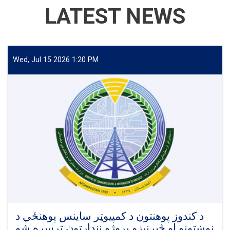
LATEST NEWS
Wed, Jul 15 2026 1:20 PM
د کندوز پوهنتون د کمپیوټر ساینس پوهنځي د
نوښتونو او څېړنیزو پروژو نندارتون ترسره شو