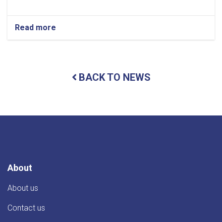
Read more
about
د
کندوز
پوهنتون
د
BACK TO NEWS
مالي
او
اداري
چارو
معاونیت
کې
اداري
شورا
ناسته
ترسره
About
شوه
About us
Contact us