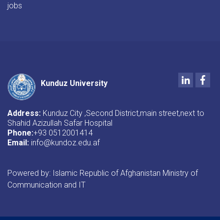
jobs
LinkedIn
Fac
Kunduz University
Address:
Kunduz City ,Second District,main street,next to
Shahid Azizullah Safar Hospital
Phone:
+93 0512001414
Email:
i
nfo@kundoz.edu.af
Powered by: Islamic Republic of Afghanistan Ministry of
Communication and IT