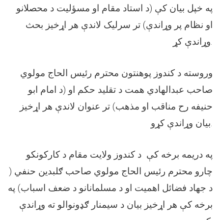
په خپل بیان کې (د استاد مقام او مسؤلیت د محصلانو
او نظام پر وړاندې) تر سرلیک لاندې هر اړخیز بحث
.
وړاندې کړ
وروسته د کندوز پوهنتون محترم رئیس الحاج مولوي
صاحب عبدالهادي همت د تقلید حکم او (د امام ابو
حنیفه رح مناقب او مذهب) تر عنوان لاندې هر اړخیز
.
بیان وړاندې کړو
په دریمه برخه کې د کندوز ولایت مقام د کارکونکو
چارو محترم رئیس الحاج مولوي صاحب ګلبدین حنفي (
د جهاد فضائل اهمیت او د مسلمانانو د ضعف اسباب) په
برخه کې هر اړخیز بیان د سیمنار ګډونوالو ته وړاندې