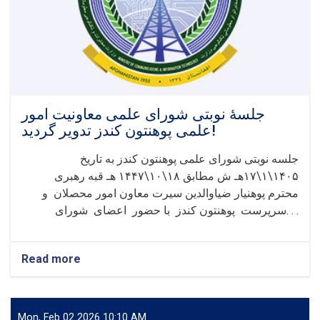
پروژو
نندارتون
ترسره
شو
چې
پکې
۴۲
تنه
جلسۀ نوبتی شورای علمی معاونیت امور
محصلان
علمی پوهنتون کندز تدویر گردید!
او
د
جلسه نوبتی شورای علمی پوهنتون کندز به تاریخ
پوهنځي
۱۴۰۵\۱\۱۷هـ ش مطابق ۱۸\۱۰\۱۴۴۷ هـ قبه رهبری
ټول
محترم پوهنیار ضیاوالدین سیرت معاون امور محصلان و
استادان
تقدیر
سرپرست پوهنتون کندز با حضور اعضای شورای. . .
شول
Read more
about
جلسۀ
نوبتی
شورای
علمی
Mon, Feb 02 2026 10:10 AM