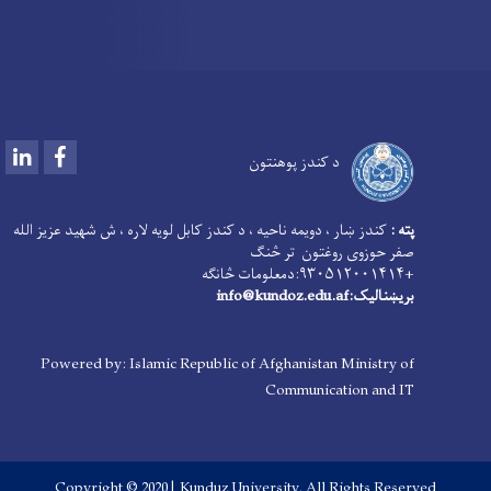
LinkedIn
Facebook
د کندز پوهنتون
پته :
کندز ښار ، دویمه ناحیه ، د کندز کابل لویه لاره ، ش شهید عزیز الله
صفر حوزوی روغتون تر څنګ
+۹۳۰۵۱۲۰۰۱۴۱۴:دمعلومات څانګه
بریښنالیک:info@kundoz.edu.af
Powered by: Islamic Republic of Afghanistan Ministry of
Communication and IT
Copyright © 2020 | Kunduz University. All Rights Reserved