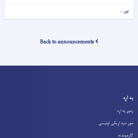
نور...
Back to announcements
په اړه
زموږ په اړه
موږ سره اړیکی اونیسی
کارموندنه