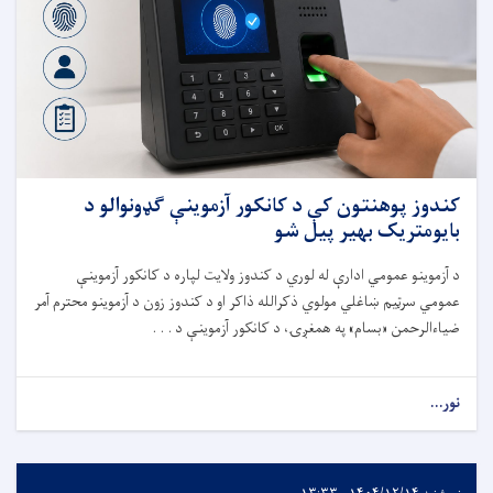
کندوز پوهنتون کې د کانکور آزموینې ګډونوالو د
بایومتریک بهیر پیل شو
د آزموینو عمومي ادارې له لوري د کندوز ولایت لپاره د کانکور آزموینې
عمومي سرټیم ښاغلي مولوي ذکرالله ذاکر او د کندوز زون د آزموینو محترم آمر
ضیاءالرحمن «بسام» په همغږۍ، د کانکور آزموینې د . . .
نور...