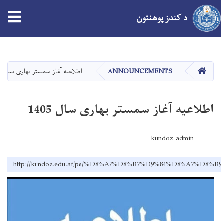
د کندز پوهنتون
اصلي
منځپانګه
دانګل
کور
ANNOUNCEMENTS
اطلاعیه آغاز سمستر بهاری سال 1405
اطلاعیه آغاز سمستر بهاری سال 1405
kundoz_admin
http://kundoz.edu.af/ps/%D8%A7%D8%B7%D9%84%D8%A7