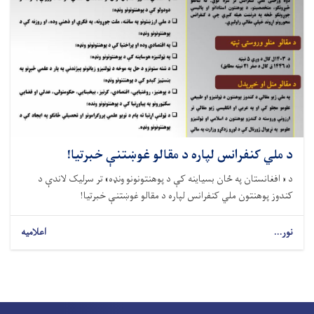
د ملي کنفرانس لپاره د مقالو غوښتنې خبرتیا!
د « افغانستان په ځان بسیاینه کې د پوهنتونونو ونډه» تر سرلیک لاندې د
کندوز پوهنتون ملي کنفرانس لپاره د مقالو غوښتنې خبرتیا!
نور...
اعلامیه