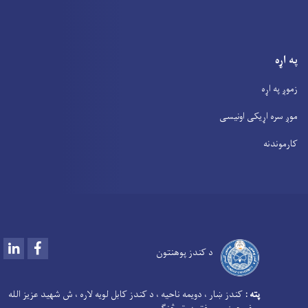
په اړه
زموږ په اړه
موږ سره اړیکی اونیسی
کارموندنه
LinkedIn
Facebook
د کندز پوهنتون
پته :
کندز ښار ، دویمه ناحیه ، د کندز کابل لویه لاره ، ش شهید عزیز الله