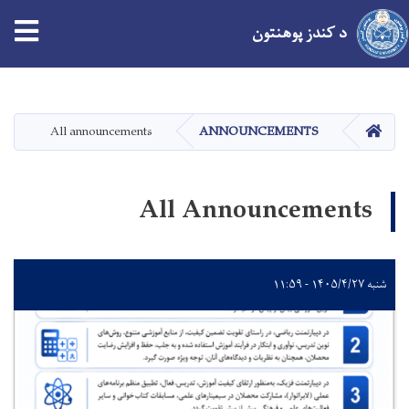
د کندز پوهنتون
اصلي
منځپانګه
دانګل
کور
All announcements
ANNOUNCEMENTS
All Announcements
شنبه ۱۴۰۵/۴/۲۷ - ۱۱:۵۹