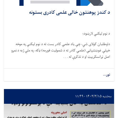
د کندز پوهنتون خالی علمی کادری بستونه
د نوم لیکنې لارښود؛
داوطلبان کولای شي، چې یاد علمي کادر بست ته د نوم لیکنې په موخه
خپلې غوښتنپاڼې (علمي کادر ته د شمولیت فورمه) ډکه، په ملي ژبه د نمرو
اصل ټرانسکرېپټ او د تذکرې له . . .
نور...
سه‌شنبه ۱۴۰۳/۳/۱۵ - ۱۱:۴۹