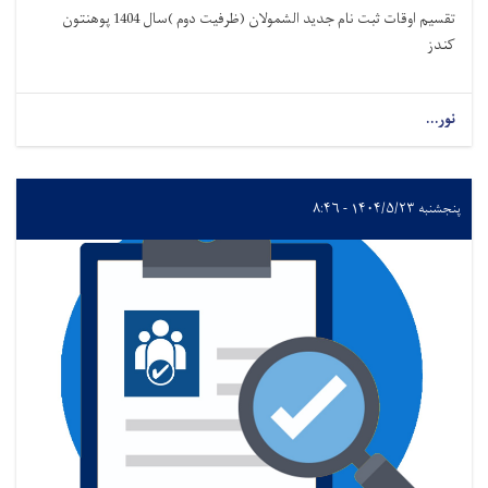
تقسیم اوقات ثبت نام جدید الشمولان (ظرفیت دوم )سال 1404 پوهنتون
کندز
نور...
پنجشنبه ۱۴۰۴/۵/۲۳ - ۸:۴۶