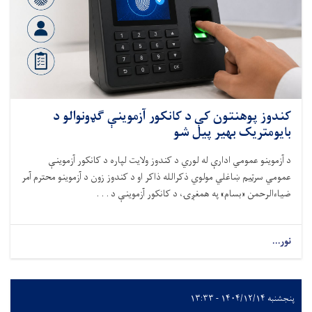
کندوز پوهنتون کې د کانکور آزموینې ګډونوالو د
بایومتریک بهیر پیل شو
د آزموینو عمومي ادارې له لوري د کندوز ولایت لپاره د کانکور آزموینې
عمومي سرټیم ښاغلي مولوي ذکرالله ذاکر او د کندوز زون د آزموینو محترم آمر
ضیاءالرحمن «بسام» په همغږۍ، د کانکور آزموینې د . . .
نور...
پنجشنبه ۱۴۰۴/۱۲/۱۴ - ۱۳:۳۳