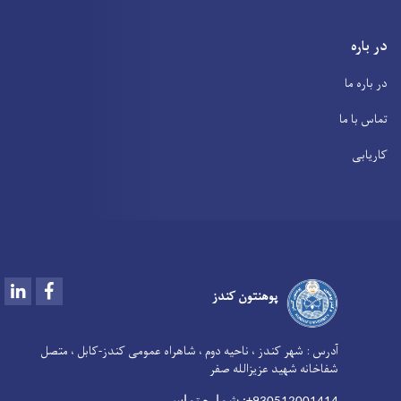
در باره
در باره ما
تماس با ما
کاریابی
LinkedIn
Facebook
پوهنتون کندز
آدرس :
شهر کندز ، ناحیه دوم ، شاهراه عمومی کندز-کابل ، متصل
شفاخانه شهید عزیزالله صفر