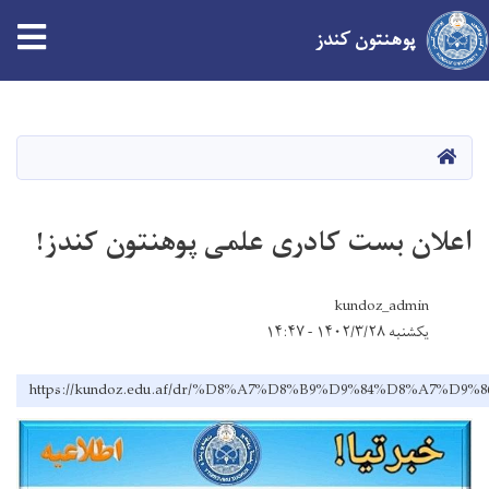
پوهنتون کندز
Skip
to
main
صفحه اصلی
content
اعلان بست کادری علمی پوهنتون کندز!
kundoz_admin
یکشنبه ۱۴۰۲/۳/۲۸ - ۱۴:۴۷
https://kundoz.edu.af/dr/%D8%A7%D8%B9%D9%84%D8%