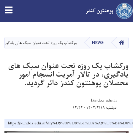
پوهنتون کندز
Skip
to
main
صفحه اصلی
NEWS
ورکشاپ یک روزه تحت عنوان سبک های یادگیری، در 
content
ورکشاپ یک روزه تحت عنوان سبک های
یادگیری، در تالار آمریت انسجام امور
محصلان پوهنتون کندز دائر گردید.
kundoz_admin
دوشنبه ۱۴۰۳/۴/۱۸ - ۱۴:۴۲
https://kundoz.edu.af/dr/%D9%88%D8%B1%DA%A9%D8