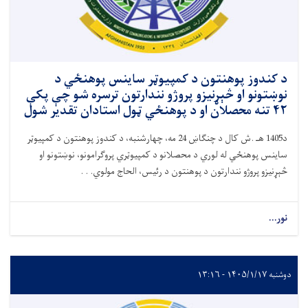
د کندوز پوهنتون د کمپیوټر ساینس پوهنځي د
نوښتونو او څېړنیزو پروژو نندارتون ترسره شو چې پکې
۴۲ تنه محصلان او د پوهنځي ټول استادان تقدیر شول
د1405 هـ .ش کال د چنګاښ 24 مه، چهارشنبه، د کندوز پوهنتون د کمپیوټر
ساینس پوهنځي له لوري د محصلانو د کمپیوټري پروګرامونو، نوښتونو او
څېړنیزو پروژو نندارتون د پوهنتون د رئیس، الحاج مولوي. . .
نور...
دوشنبه ۱۴۰۵/۱/۱۷ - ۱۳:۱۶