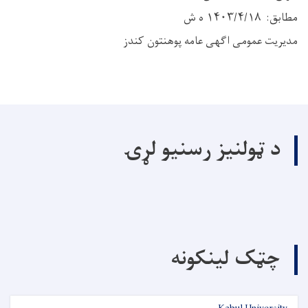
مطابق: ۱۴۰۳/۴/۱۸ ه ش
مدیریت عمومی اگهی عامه پوهنتون کندز
د ټولنیز رسنیو لړۍ
چټک لینکونه