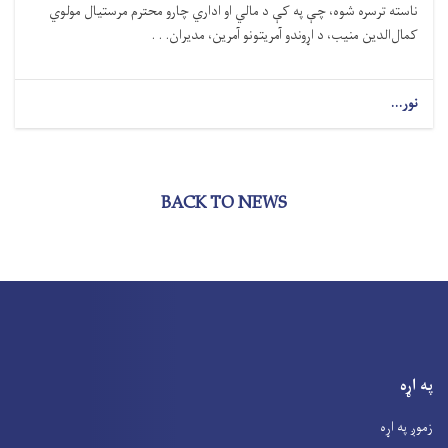
ناسته ترسره شوه، چې په کې د مالي او اداري چارو محترم مرستیال مولوي
کمال‌الدین منیب، د اړوندو آمریتونو آمرین، مدیران. . .
نور...
BACK TO NEWS
په اړه
زموږ په اړه