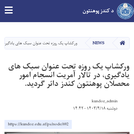
د کندز پوهنتون
اصلي
منځپانګه
دانګل
کور
NEWS
ورکشاپ یک روزه تحت عنوان سبک های یادگیری، در 
ورکشاپ یک روزه تحت عنوان سبک های
یادگیری، در تالار آمریت انسجام امور
محصلان پوهنتون کندز دائر گردید.
kundoz_admin
دوشنبه ۱۴۰۳/۴/۱۸ - ۱۴:۴۲
https://kundoz.edu.af/ps/node/692