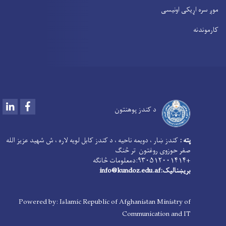
موږ سره اړیکی اونیسی
کارموندنه
LinkedIn
Facebook
د کندز پوهنتون
پته :
کندز ښار ، دویمه ناحیه ، د کندز کابل لویه لاره ، ش شهید عزیز الله
صفر حوزوی روغتون تر څنګ
+۹۳۰۵۱۲۰۰۱۴۱۴:دمعلومات څانګه
بریښنالیک:info@kundoz.edu.af
Powered by: Islamic Republic of Afghanistan Ministry of
Communication and IT