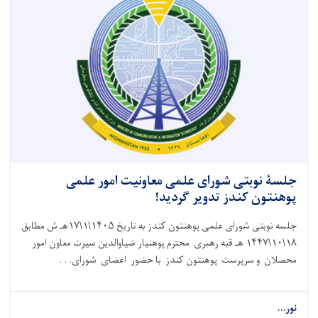
جلسۀ نوبتی شورای علمی معاونیت امور علمی
پوهنتون کندز تدویر گردید!
جلسه نوبتی شورای علمی پوهنتون کندز به تاریخ ۱۴۰۵\۱\۱۷هـ ش مطابق
۱۸\۱۰\۱۴۴۷ هـ قبه رهبری محترم پوهنیار ضیاوالدین سیرت معاون امور
محصلان و سرپرست پوهنتون کندز با حضور اعضای شورای. . .
نور...