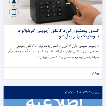
کندوز پوهنتون کې د کانکور آزموینې ګډونوالو د
بایومتریک بهیر پیل شو
د آزموینو عمومي ادارې له لوري د کندوز ولایت لپاره د کانکور آزموینې
عمومي سرټیم ښاغلي مولوي ذکرالله ذاکر او د کندوز زون د آزموینو محترم آمر
ضیاءالرحمن «بسام» په همغږۍ، د کانکور آزموینې د . . .
بیشتر
پنجشنبه ۱۴۰۴/۱۲/۱۴ - ۱۳:۳۳