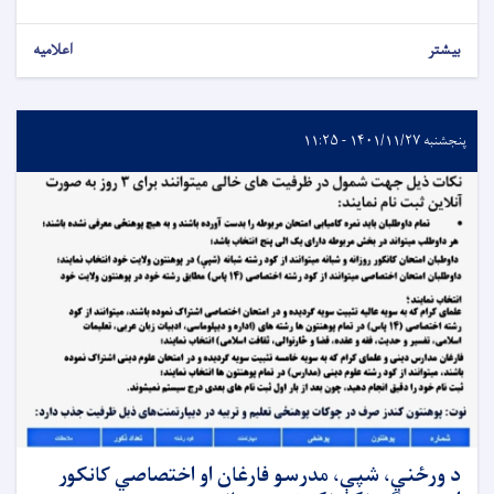
بیشتر
اعلامیه
پنجشنبه ۱۴۰۱/۱۱/۲۷ - ۱۱:۲۵
د ورځني، شپې، مدرسو فارغان او اختصاصي کانکور