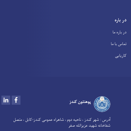
در باره
در باره ما
تماس با ما
کاریابی
LinkedIn
Facebook
پوهنتون کندز
آدرس :
شهر کندز ، ناحیه دوم ، شاهراه عمومی کندز-کابل ، متصل
شفاخانه شهید عزیزالله صفر