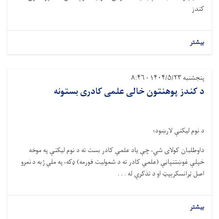
کندز
بیشتر
پنجشنبه ۱۴۰۴/۵/۲۳ - ۸:۴۶
د کندز پوهنتون خالی علمی کادری بستونه
د نوم لیکنې لارښود؛
داوطلبان کولای شي، چې یاد علمي کادر بست ته د نوم لیکنې په موخه
خپلې غوښتنپاڼې (علمي کادر ته د شمولیت فورمه) ډکه، په ملي ژبه د نمرو
اصل ټرانسکرېپټ او د تذکرې له . . .
بیشتر