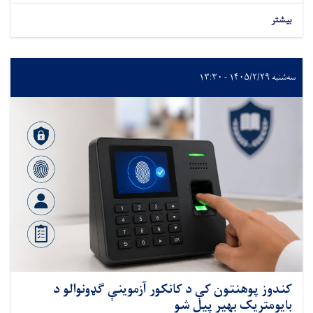
بیشتر
سه‌شنبه ۱۴۰۵/۲/۲۹ - ۱۳:۳۰
کندوز پوهنتون کې د کانکور آزموینې ګډونوالو د
بایومتریک بهیر پیل شو