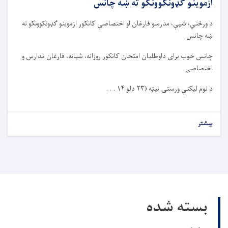
ازموینو گډونکوونکو ته ښه چانس
د ورځني، شپې، مدرسو فارغان او اختصاصي کانکور ازموینو گډونکوونکو ته
ښه چانس
چانس خوب برای داوطلبان امتحان کانکور روزانه، شبانه، فارغان مدارس و
اختصاصی
د نوم لیکنې ورستۍ نیټه (
۲۳
دلو
۱۴ . . .
بیشتر
بسته شده