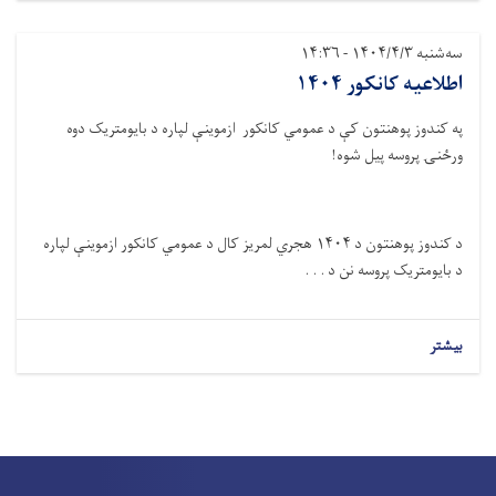
سه‌شنبه ۱۴۰۴/۴/۳ - ۱۴:۳۶
اطلاعیه کانکور ۱۴۰۴
په کندوز پوهنتون کې د عمومي کانکور ازموینې لپاره د بایومتریک دوه
ورځنۍ پروسه پیل شوه
!
د کندوز پوهنتون د
۱۴۰۴
هجري لمریز کال د عمومي کانکور ازموینې لپاره
د بایومتریک پروسه نن د . . .
بیشتر