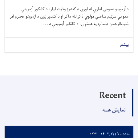
د آزموینو عمومي ادارې له لوري د کندوز ولایت لپاره د کانکور آزموینې
عمومي سرټیم ښاغلي مولوي ذکرالله ذاکر او د کندوز زون د آزموینو محترم آمر
ضیاءالرحمن «بسام» په همغږۍ، د کانکور آزموینې د . . .
بیشتر
Recent
نمایش همه
سه‌شنبه ۱۴۰۳/۳/۱۵ - ۱۲:۳