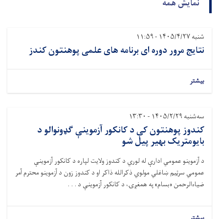
نمایش همه
شنبه ۱۴۰۵/۴/۲۷ - ۱۱:۵۹
نتایج مرور دوره ای برنامه های علمی پوهنتون کندز
بیشتر
سه‌شنبه ۱۴۰۵/۲/۲۹ - ۱۳:۳۰
کندوز پوهنتون کې د کانکور آزموینې ګډونوالو د
بایومتریک بهیر پیل شو
د آزموینو عمومي ادارې له لوري د کندوز ولایت لپاره د کانکور آزموینې
عمومي سرټیم ښاغلي مولوي ذکرالله ذاکر او د کندوز زون د آزموینو محترم آمر
ضیاءالرحمن «بسام» په همغږۍ، د کانکور آزموینې د . . .
بیشتر