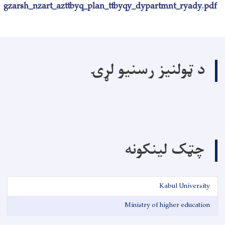
gzarsh_nzart_azttbyq_plan_ttbyqy_dypartmnt_ryady.pdf
د ټولنیز رسنیو لړۍ
چټک لینکونه
Kabul University
Ministry of higher education