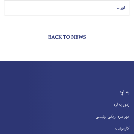
نور...
BACK TO NEWS
په اړه
زموږ په اړه
موږ سره اړیکی اونیسی
کارموندنه