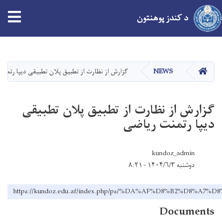
tion
د کندز پوهنتون
اصلي
منځپانګه
دانګل
کور
NEWS
گزارش از نظارت از تطبیق پلان تطبیقی دیپا رتمن
گزارش از نظارت از تطبیق پلان تطبیقی
دیپا رتمنت ریاضی
kundoz_admin
دوشنبه ۱۴۰۴/۶/۳ - ۸:۲۱
https://kundoz.edu.af/index.php/ps/%DA%AF%D8%B
Documents