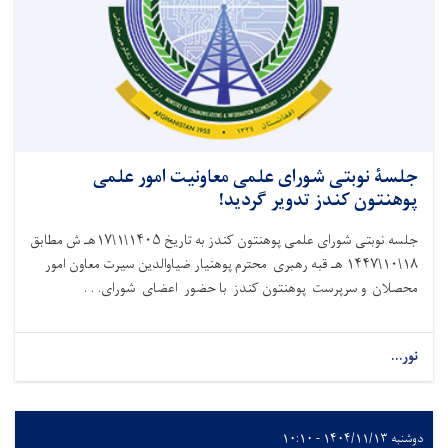
جلسۀ نوبتی شورای علمی معاونیت امور علمی
پوهنتون کندز تدویر گردید!
جلسه نوبتی شورای علمی پوهنتون کندز به تاریخ ۱۴۰۵\۱\۱۷هـ ش مطابق
۱۸\۱۰\۱۴۴۷ هـ قبه رهبری محترم پوهنیار ضیاوالدین سیرت معاون امور
محصلان و سرپرست پوهنتون کندز با حضور اعضای شورای. . .
نور...
دوشنبه ۱۴۰۴/۱۱/۱۳ - ۱۰:۱۰