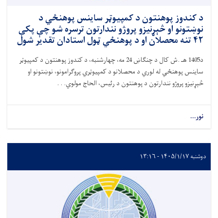
د کندوز پوهنتون د کمپیوټر ساینس پوهنځي د
نوښتونو او څېړنیزو پروژو نندارتون ترسره شو چې پکې
۴۲ تنه محصلان او د پوهنځي ټول استادان تقدیر شول
د1405 هـ .ش کال د چنګاښ 24 مه، چهارشنبه، د کندوز پوهنتون د کمپیوټر
ساینس پوهنځي له لوري د محصلانو د کمپیوټري پروګرامونو، نوښتونو او
څېړنیزو پروژو نندارتون د پوهنتون د رئیس، الحاج مولوي. . .
نور...
دوشنبه ۱۴۰۵/۱/۱۷ - ۱۳:۱۶