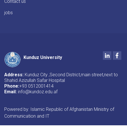
Contact us
jobs
LinkedIn
Fac
Kunduz University
Address:
Kunduz City ,Second District,main street,next to
Shahid Azizullah Safar Hospital
Phone:
+93 0512001414
Email:
i
nfo@kundoz.edu.af
Powered by: Islamic Republic of Afghanistan Ministry of
Communication and IT