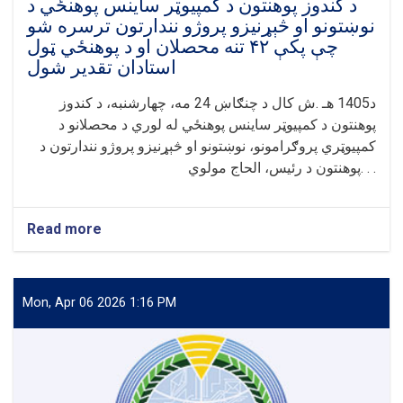
د کندوز پوهنتون د کمپیوټر ساینس پوهنځي د
نوښتونو او څېړنیزو پروژو نندارتون ترسره شو
چې پکې ۴۲ تنه محصلان او د پوهنځي ټول
استادان تقدیر شول
د1405 هـ .ش کال د چنګاښ 24 مه، چهارشنبه، د کندوز
پوهنتون د کمپیوټر ساینس پوهنځي له لوري د محصلانو د
کمپیوټري پروګرامونو، نوښتونو او څېړنیزو پروژو نندارتون د
پوهنتون د رئیس، الحاج مولوي. . .
Read more
about
د
کندوز
پوهنتون
د
Mon, Apr 06 2026 1:16 PM
کمپیوټر
ساینس
پوهنځي
د
نوښتونو