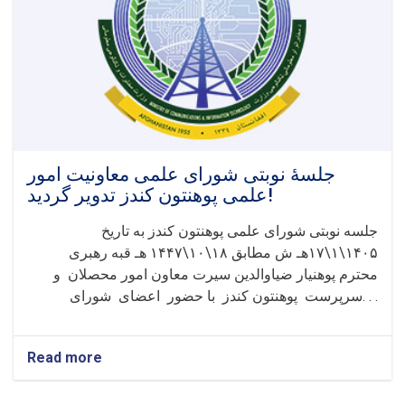
او
څېړنیزو
پروژو
نندارتون
ترسره
شو
چې
پکې
۴۲
تنه
جلسۀ نوبتی شورای علمی معاونیت امور
محصلان
علمی پوهنتون کندز تدویر گردید!
او
د
جلسه نوبتی شورای علمی پوهنتون کندز به تاریخ
پوهنځي
۱۴۰۵\۱\۱۷هـ ش مطابق ۱۸\۱۰\۱۴۴۷ هـ قبه رهبری
ټول
محترم پوهنیار ضیاوالدین سیرت معاون امور محصلان و
استادان
تقدیر
سرپرست پوهنتون کندز با حضور اعضای شورای. . .
شول
Read more
about
جلسۀ
نوبتی