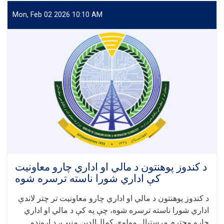
شورای
علمی
Mon, Feb 02 2026 10:10 AM
معاونیت
امور
علمی
پوهنتون
کندز
تدویر
گردید!
د کندوز پوهنتون د مالي او اداري چارو معاونیت
کې اداري شورا ناسته ترسره شوه
د کندوز پوهنتون د مالي او اداري چارو معاونیت تر چتر لاندې
اداري شورا ناسته ترسره شوه، چې په کې د مالي او اداري
چارو محترم مرستیال مولوي کمال‌الدین منیب، د اړوندو