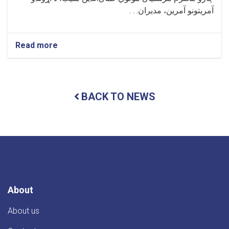
آمریتونو آمرین، مدیران. . .
Read more
about
د
کندوز
پوهنتون
د
BACK TO NEWS
مالي
او
اداري
چارو
معاونیت
کې
اداري
شورا
ناسته
ترسره
About
شوه
About us