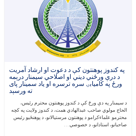
چارو
معاونیت
کې
اداري
شورا
ناسته
ترسره
شوه
په کندوز پوهنتون کې د دعوت او ارشاد آمریت
د درې ورځني دیني او اصلاحي سیمنار درېمه
ورځ په کامیابۍ سره ترسره او یاد سمینار پای
ته ورسېد
د سیمنار په دې ورځ کې د کندوز پوهنتون محترم رئیس،
الحاج مولوي صاحب عبدالهادي همت، د کندوز ولایت په کچه
محترمو علماءکرامو د پوهنتون مرستیالانو، د پوهنځیو رئیس
صاحبانو، استادانو، د خصوصي. . .