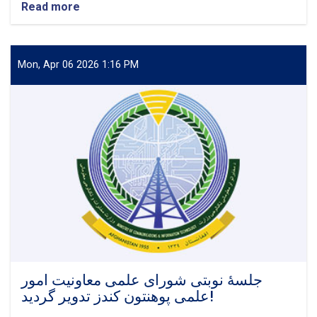
Read more
about
د
کندوز
پوهنتون
د
Mon, Apr 06 2026 1:16 PM
کمپیوټر
ساینس
پوهنځي
د
نوښتونو
او
څېړنیزو
پروژو
نندارتون
ترسره
شو
چې
پکې
۴۲
تنه
جلسۀ نوبتی شورای علمی معاونیت امور
محصلان
علمی پوهنتون کندز تدویر گردید!
او