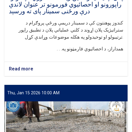
سره
راپورونو او احصائیوي فورمونو تر عنوان لاندې
ترسره
درې ورځنی سمینار پای ته ورسېد
او
یاد
کندوز پوهنتون کې د سمینار دریمې ورځې پروګرام د
سمینار
ستراتیژیک پلان اړوند د کلني عملیاتي پلان د تطبیق راپور
پای
ته
.
ترتیبولو او توحیدولو په هکله موضوعات وړاندې کړل
ورسېد
همداراز، د احصائیوي فارمټونو په. . .
Read more
about
کندوز
پوهنتون
کې
د
Thu, Jan 15 2026 10:00 AM
لوړو
زده
کړو
وزارت
د
پلان،