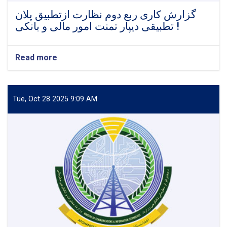
ناسته
ترسره
گزارش کاری ربع دوم نظارت ازتطبیق پلان
شوه.
تطبیقی دیپار تمنت امور مالی و بانکی !
Read more
about
گزارش
کاری
ربع
دوم
Tue, Oct 28 2025 9:09 AM
نظارت
ازتطبیق
پلان
تطبیقی
دیپار
تمنت
امور
مالی
و
بانکی
!