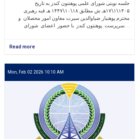
د
جلسه نوبتی شورای علمی پوهنتون کندز به تاریخ
پوهنځي
۱۴۰۵\۱\۱۷هـ ش مطابق ۱۸\۱۰\۱۴۴۷ هـ قبه رهبری
ټول
محترم پوهنیار ضیاوالدین سیرت معاون امور محصلان و
استادان
تقدیر
سرپرست پوهنتون کندز با حضور اعضای شورای. . .
شول
Read more
about
جلسۀ
نوبتی
شورای
علمی
Mon, Feb 02 2026 10:10 AM
معاونیت
امور
علمی
پوهنتون
کندز
تدویر
گردید!