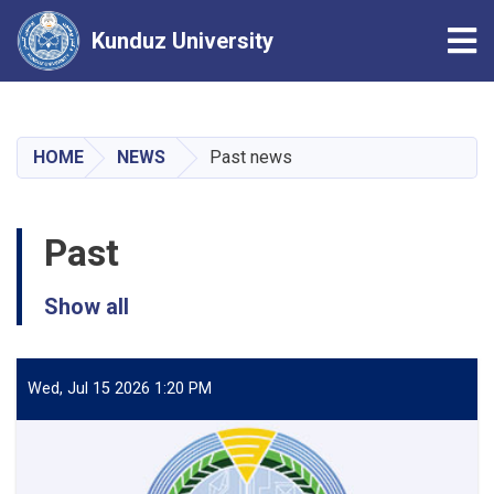
Tog
Kunduz University
Skip
to
main
HOME
NEWS
Past news
content
Past
Show all
Wed, Jul 15 2026 1:20 PM