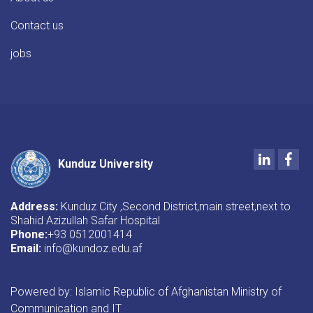
Contact us
jobs
LinkedIn
Fac
Kunduz University
Address:
Kunduz City ,Second District,main street,next to
Shahid Azizullah Safar Hospital
Phone:
+93 0512001414
Email:
i
nfo@kundoz.edu.af
Powered by: Islamic Republic of Afghanistan Ministry of
Communication and IT