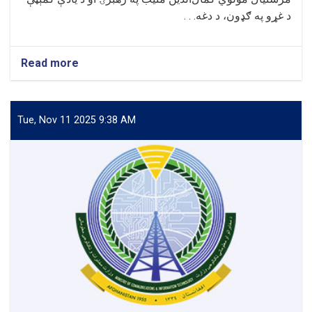
د غړو په ګډون، د دغه. . .
Read more
about
د
مالي
او
اداري
Tue, Nov 11 2025 9:38 AM
معاونیت
تر
چتر
لاندې
د
کندوز
پوهنتون
د
داخلي
کنټرول
او
تفتیش
کمېټې