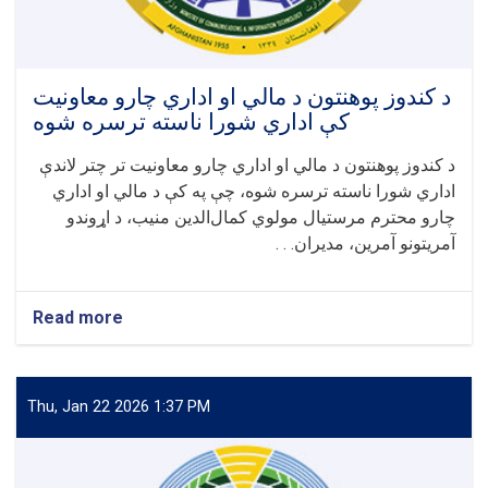
د کندوز پوهنتون د مالي او اداري چارو معاونیت
کې اداري شورا ناسته ترسره شوه
د کندوز پوهنتون د مالي او اداري چارو معاونیت تر چتر لاندې
اداري شورا ناسته ترسره شوه، چې په کې د مالي او اداري
چارو محترم مرستیال مولوي کمال‌الدین منیب، د اړوندو
آمریتونو آمرین، مدیران. . .
Read more
about
د
کندوز
پوهنتون
د
Thu, Jan 22 2026 1:37 PM
مالي
او
اداري