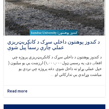
پالیسۍ
او
تقنین
ریاست
له
لوري
د
پلانونو،
راپورونو
د کندوز پوهنتون داخلي سړک د کانکریټ‌ریزي
او
عملي چارې رسماً پیل شوې
احصائیوي
فورمونو
د کندوز پوهنتون د داخلي سړک د کانکریټ‌ریزي پروژه چې
تر
افغانۍ دی، په رسمي ډول
۱,۰۰۰,۰۰۰)
ارزښت یې یو میلیون (
عنوان
خپل عملي پړاو ته داخل شوې. دغه پروژه چې نږدې یو
لاندې
درې
میاشت وړاندې یې تدارکاتي او. . .
ورځنی
سمینار
پای
Read more
about
ته
د
ورسېد
کندوز
پوهنتون