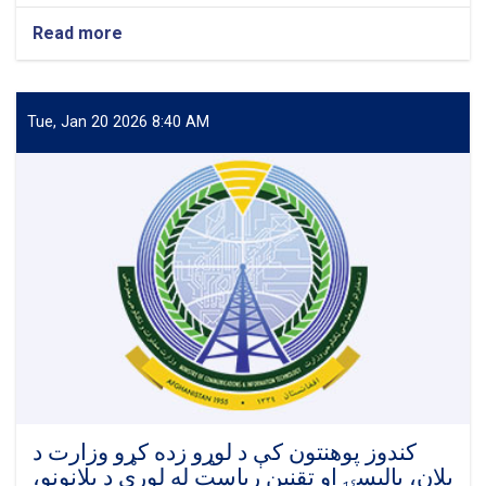
Read more
about
په
کندوز
پوهنتون
کې
Tue, Jan 20 2026 8:40 AM
د
دعوت
او
ارشاد
آمریت
د
درې
ورځني
دیني
او
اصلاحي
سیمنار
درېمه
ورځ
په
کندوز پوهنتون کې د لوړو زده کړو وزارت د
کامیابۍ
پلان، پالیسۍ او تقنین ریاست له لوري د پلانونو،