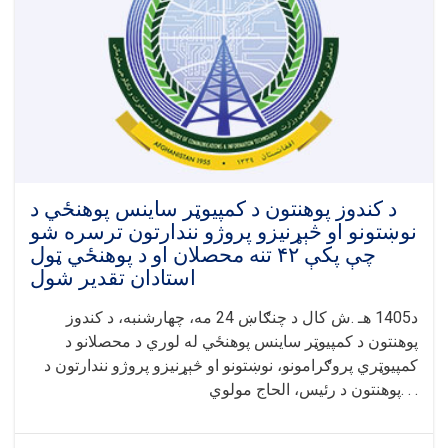
د کندوز پوهنتون د کمپیوټر ساینس پوهنځي د
نوښتونو او څېړنیزو پروژو نندارتون ترسره شو
چې پکې ۴۲ تنه محصلان او د پوهنځي ټول
استادان تقدیر شول
د1405 هـ .ش کال د چنګاښ 24 مه، چهارشنبه، د کندوز
پوهنتون د کمپیوټر ساینس پوهنځي له لوري د محصلانو د
کمپیوټري پروګرامونو، نوښتونو او څېړنیزو پروژو نندارتون د
پوهنتون د رئیس، الحاج مولوي. . .