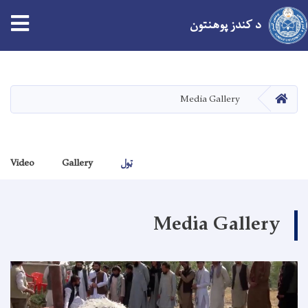
د کندز پوهنتون
اصلي
منځپانګه
دانګل
کور
Media Gallery
ټول
Gallery
Video
Media Gallery