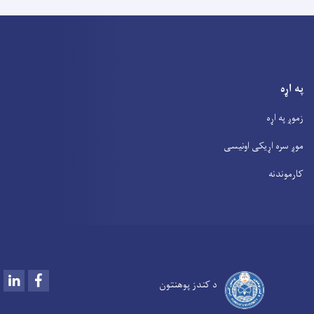
په اړه
زموږ په اړه
موږ سره اړیکی اونیسی
کارموندنه
LinkedIn
Facebook
د کندز پوهنتون